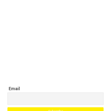
Abonează-te cu adresa de email
și primește cele mai noi știri și
detalii despre evenimentele
organizate
Email