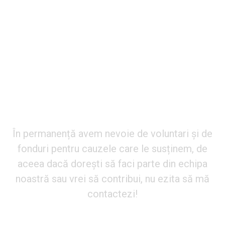
Vrei să devii voluntar, să afli
detalii despre un eveniment sau o
cauză?
În permanență avem nevoie de voluntari și de
fonduri pentru cauzele care le susținem, de
aceea dacă dorești să faci parte din echipa
noastră sau vrei să contribui, nu ezita să mă
contactezi!