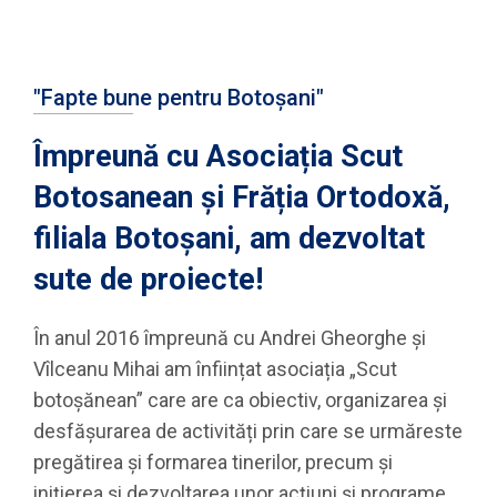
"Fapte bune pentru Botoșani"
Împreună cu Asociația Scut
Botosanean și Frăția Ortodoxă,
filiala Botoșani, am dezvoltat
sute de proiecte!
În anul 2016 împreună cu Andrei Gheorghe și
Vîlceanu Mihai am înființat asociația „Scut
botoșănean” care are ca obiectiv, organizarea şi
desfășurarea de activități prin care se urmăreste
pregătirea şi formarea tinerilor, precum şi
inițierea şi dezvoltarea unor acțiuni şi programe