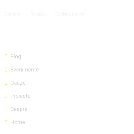
Contact
Privacy
Cookies notice
Ionuț-Bogdan Cărăușu - Copyright 2020. Crafted with
love by
ImperialMedia
Blog
Evenimente
Cauze
Proiecte
Despre
Home