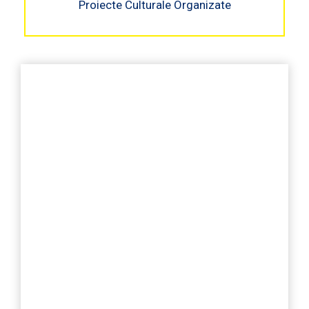
Proiecte Culturale Organizate
Pentru a susține cauzele în
desfășurare și cele viitoare,
avem în continuare nevoie de
fonduri. Orice ajutor contează,
donează!
Bani strânși
€
0,0
Obiectiv